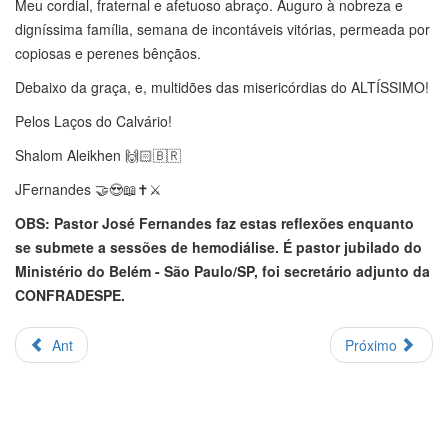
Meu cordial, fraternal e afetuoso abraço. Auguro à nobreza e
digníssima família, semana de incontáveis vitórias, permeada por
copiosas e perenes bênçãos.
Debaixo da graça, e, multidões das misericórdias do ALTÍSSIMO!
Pelos Laços do Calvário!
Shalom Aleikhen 🙌🏻🇧🇷
JFernandes 🤝😍📖✝️⚔️
OBS: Pastor José Fernandes faz estas reflexões enquanto
se submete a sessões de hemodiálise. É pastor jubilado do
Ministério do Belém - São Paulo/SP, foi secretário adjunto da
CONFRADESPE.
Ant
Próximo