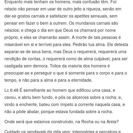
Enquanto mais tenham os homens, mais confusão têm. Foi
néscio não pensar em usar de outro jeito a riqueza, senão em
dar-se gostos carnais e satisfazer os apetites sensuais, sem
pensar em fazer o bem a outrem. Os mundanos carnais são
néscios; e chega o dia em que Deus os chamará por nome
próprio, e eles se chamarão assim. A morte de tais pessoas é
miserável em si e terrível para eles. Pedirão tua alma. Ele detesta
separar-se de seus bens, mas Deus o requererá, requererá uma
rendição de contas, o requererá como de alma culpável, para ser
castigada sem demora. Tolice da maioria dos homens é
preocupar-se e perseguir o que é somente para o corpo e para o
tempo, e não para a alma e para a eternidade.
Lc 6:48 É semelhante ao homem que edificou uma casa, e
cavou, e abriu bem fundo, e pôs os alicerces sobre a rocha; e,
vindo a enchente, bateu com ímpeto a corrente naquela casa, e
não a pôde abalar, porque estava fundada sobre a rocha.
Onde será que estamos construindo, na Rocha ou na Areia?
Cuidado os vendavais da vida vem; intempéries e percalços e