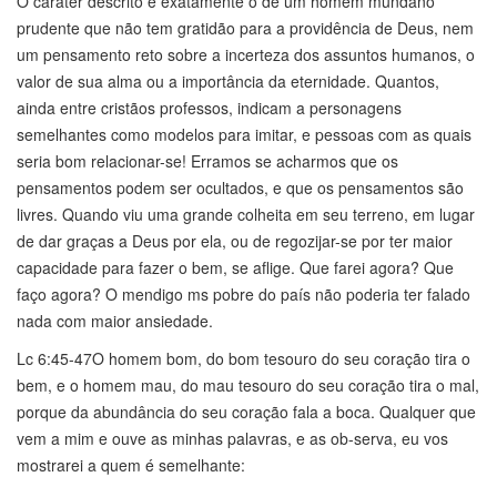
O caráter descrito é exatamente o de um homem mundano
prudente que não tem gratidão para a providência de Deus, nem
um pensamento reto sobre a incerteza dos assuntos humanos, o
valor de sua alma ou a importância da eternidade. Quantos,
ainda entre cristãos professos, indicam a personagens
semelhantes como modelos para imitar, e pessoas com as quais
seria bom relacionar-se! Erramos se acharmos que os
pensamentos podem ser ocultados, e que os pensamentos são
livres. Quando viu uma grande colheita em seu terreno, em lugar
de dar graças a Deus por ela, ou de regozijar-se por ter maior
capacidade para fazer o bem, se aflige. Que farei agora? Que
faço agora? O mendigo ms pobre do país não poderia ter falado
nada com maior ansiedade.
Lc 6:45-47O homem bom, do bom tesouro do seu coração tira o
bem, e o homem mau, do mau tesouro do seu coração tira o mal,
porque da abundância do seu coração fala a boca. Qualquer que
vem a mim e ouve as minhas palavras, e as ob-serva, eu vos
mostrarei a quem é semelhante: