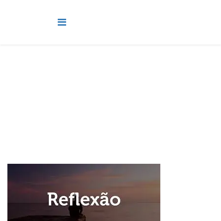
Reflexões
Você está aqui:
Página Principal
Mais
Reflexões
Reconhecendo a brevidade da vida