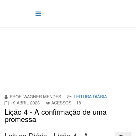
Leitura Diária
Você está aqui:
Página Principal
Leitura Diária
PROF. WAGNER MENDES
LEITURA DIÁRIA
19 ABRIL 2026
ACESSOS: 118
Lição 4 - A confirmação de uma
promessa
Leitura Diária - Lição 4 - A