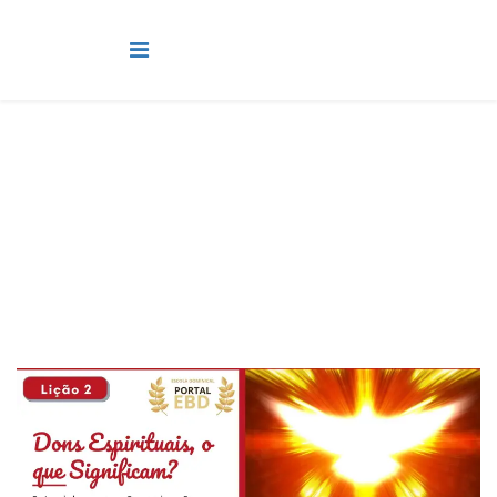
Pré-Adolescente
Você está aqui:
Página Principal
Classes
Pré-Adolescente
Lição 2 - Dons espirituais, o que significam? II