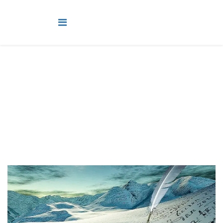
Adultos
Você está aqui:
Página Principal
Classes
Adultos
Lição 9 - Jó e a inescrutável sabedoria de Deus III