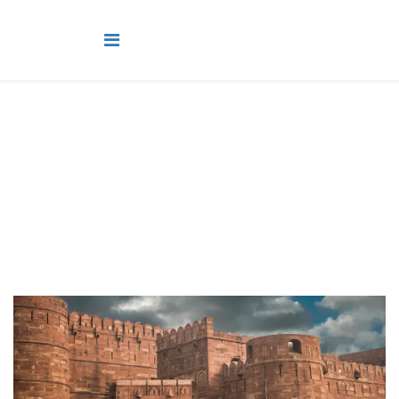
Adultos
Você está aqui:
Página Principal
Classes
Adultos
Lição 6 - Neemias reconstrói os muros de Jerusalém III