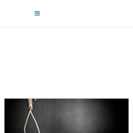
Adultos
Você está aqui:
Página Principal
Classes
Adultos
Lição 5 - Ética cristã, pena de morte e eutanásia I