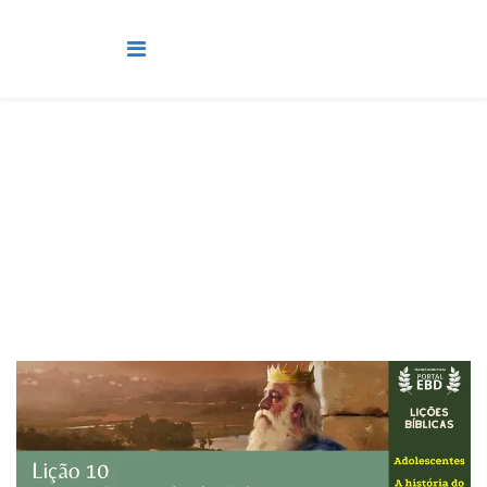
Adolescentes
Você está aqui:
Página Principal
Classes
Adolescentes
Lição 10 - O reinado de Salomão - SLIDES E VIDEOAULAS