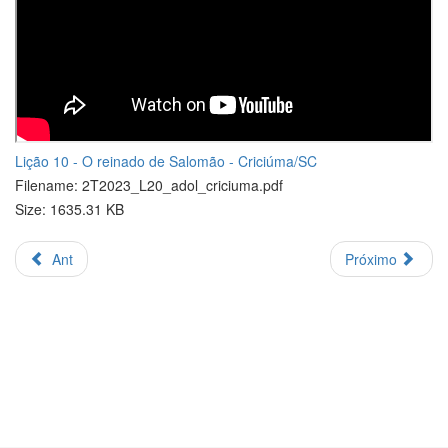
Lição 10 - O reinado de Salomão - Criciúma/SC
Filename: 2T2023_L20_adol_criciuma.pdf
Size: 1635.31 KB
Ant
Próximo