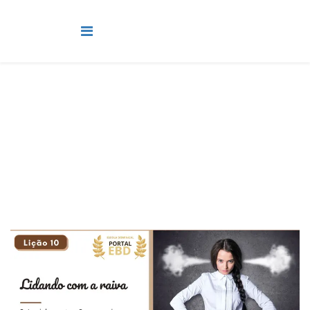
Pré-Adolescente
Você está aqui:
Página Principal
Classes
Pré-Adolescente
Lição 10 - Lidando com a raiva II