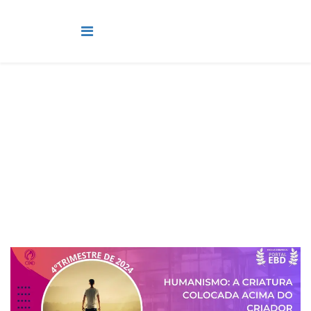
Juvenis
Você está aqui:
Página Principal
Classes
Juvenis
Lição 3 - Humanismo: a criatura colocada acima do Criador -
VIDEOAULAS