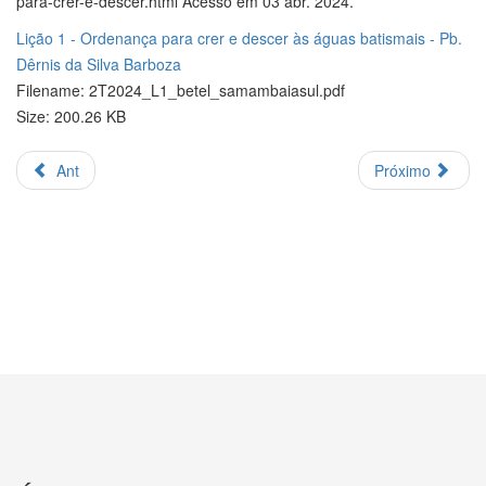
para-crer-e-descer.html Acesso em 03 abr. 2024.
Lição 1 - Ordenança para crer e descer às águas batismais - Pb.
Dêrnis da Silva Barboza
Filename: 2T2024_L1_betel_samambaiasul.pdf
Size: 200.26 KB
Ant
Próximo