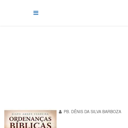
Jovens e Adultos Betel
Você está aqui:
Página Principal
Classes
Jovens e Adultos Betel
Lição 1 - Jovens e Adultos - Ordenança para crer e descer às
águas batismais
PB. DÊNIS DA SILVA BARBOZA